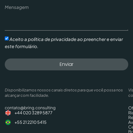
Aceito a política de privacidade ao preencher e enviar
este formulário.
Enviar
Disponibilizamos nossos canais diretos para que você possa nos
Vi
alcançar com facilidade.
co
contato@bring.consulting
Of
Ri
+44 020 3289 5877
Re
Av
+55 21 2210 5415
Ce
Br