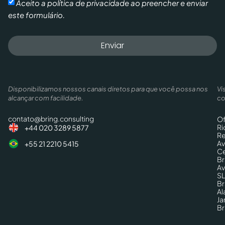
Aceito a política de privacidade ao preencher e enviar
este formulário.
Enviar
Disponibilizamos nossos canais diretos para que você possa nos
Vi
alcançar com facilidade.
co
contato@bring.consulting
Of
Ri
+44 020 3289 5877
Re
Av
+55 21 2210 5415
Ce
Br
Av
SL
Br
Al
Ja
Br