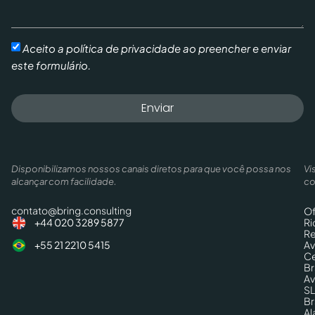
Aceito a política de privacidade ao preencher e enviar
este formulário.
Enviar
Disponibilizamos nossos canais diretos para que você possa nos
Vi
alcançar com facilidade.
co
contato@bring.consulting
Of
Ri
+44 020 3289 5877
Re
Av
+55 21 2210 5415
Ce
Br
Av
SL
Br
Al