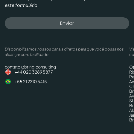
este formulário.
Enviar
Disponibilizamos nossos canais diretos para que você possa nos
Vi
alcançar com facilidade.
co
contato@bring.consulting
Of
Ri
+44 020 3289 5877
Re
Av
+55 21 2210 5415
Ce
Br
Av
SL
Br
Al
Ja
Br