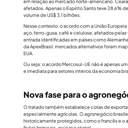
em relação ao mercado norte-americano. Ceará, E
afetados. Apenas o Espírito Santo teve 28,6% 
volume de US$ 3,1 bilhões.
Nesse contexto, o acordo com a União Europeia
aço, ferro-gusa, café e celulose, afetados pelas
entrada identificadas em países como Alemanha
da ApexBrasil, mercados alternativos foram ma
EUA.
Ou seja: o acordo Mercosul–UE não é apenas uma
e imediata para setores inteiros da economia br
Nova fase para o agronegóci
O tratado também estabelece cotas de exportaçã
especialmente agrícolas. O agronegócio brasil
historicamente protegidos, como o francês e o 
frutas tropicais, açúcar e etanol.