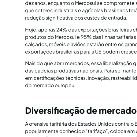
dez anos, enquanto o Mercosul se compromete a el
que setores industriais e agrícolas brasileiros 
redução significativa dos custos de entrada.
Hoje, apenas 24% das exportações brasileiras 
produtos do Mercosul e 95% das linhas tarifárias
calçados, móveis e aviões estarão entre os gran
exportações brasileiras para a UE podem crescer
Mais do que abrir mercados, essa liberalização 
das cadeias produtivas nacionais. Para se mante
em certificações técnicas, inovação, rastreabili
do mercado europeu.
Diversificação de mercado
A ofensiva tarifária dos Estados Unidos contra 
popularmente conhecido “tarifaço”, coloca em 