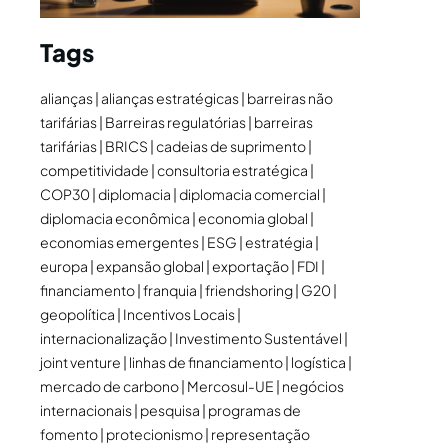
Tags
alianças
alianças estratégicas
barreiras não
tarifárias
Barreiras regulatórias
barreiras
tarifárias
BRICS
cadeias de suprimento
competitividade
consultoria estratégica
COP30
diplomacia
diplomacia comercial
diplomacia econômica
economia global
economias emergentes
ESG
estratégia
europa
expansão global
exportação
FDI
financiamento
franquia
friendshoring
G20
geopolítica
Incentivos Locais
internacionalização
Investimento Sustentável
joint venture
linhas de financiamento
logística
mercado de carbono
Mercosul-UE
negócios
internacionais
pesquisa
programas de
fomento
protecionismo
representação