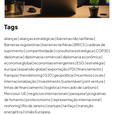
Tags
alianças
alianças estratégicas
barreiras não tarifárias
Barreiras regulatórias
barreiras tarifárias
BRICS
cadeias de
suprimento
competitividade
consultoria estratégica
COP30
diplomacia
diplomacia comercial
diplomacia econômica
economia global
economias emergentes
ESG
estratégia
europa
expansão global
exportação
FDI
financiamento
franquia
friendshoring
G20
geopolítica
Incentivos Locais
internacionalização
Investimento Sustentável
joint venture
linhas de financiamento
logística
mercado de carbono
Mercosul-UE
negócios internacionais
pesquisa
programas
de fomento
protecionismo
representação internacional
reshoring
Rio de Janeiro
startups
tarifaço
transição
energética
União Europeia