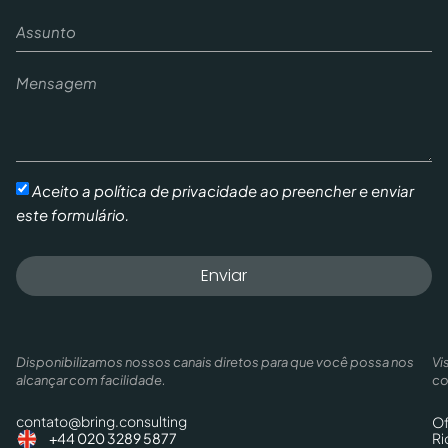
Aceito a política de privacidade ao preencher e enviar
este formulário.
Enviar
Disponibilizamos nossos canais diretos para que você possa nos
Vi
alcançar com facilidade.
co
contato@bring.consulting
Of
Ri
+44 020 3289 5877