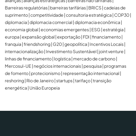
alianças
alianças estratégicas
barreiras não tarifárias
Barreiras regulatórias
barreiras tarifárias
BRICS
cadeias de
suprimento
competitividade
consultoria estratégica
COP30
diplomacia
diplomacia comercial
diplomacia econômica
economia global
economias emergentes
ESG
estratégia
europa
expansão global
exportação
FDI
financiamento
franquia
friendshoring
G20
geopolítica
Incentivos Locais
internacionalização
Investimento Sustentável
joint venture
linhas de financiamento
logística
mercado de carbono
Mercosul-UE
negócios internacionais
pesquisa
programas
de fomento
protecionismo
representação internacional
reshoring
Rio de Janeiro
startups
tarifaço
transição
energética
União Europeia