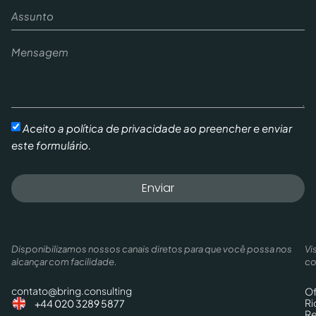
Aceito a política de privacidade ao preencher e enviar
este formulário.
Enviar
Disponibilizamos nossos canais diretos para que você possa nos
Vi
alcançar com facilidade.
co
contato@bring.consulting
Of
Ri
+44 020 3289 5877
Re