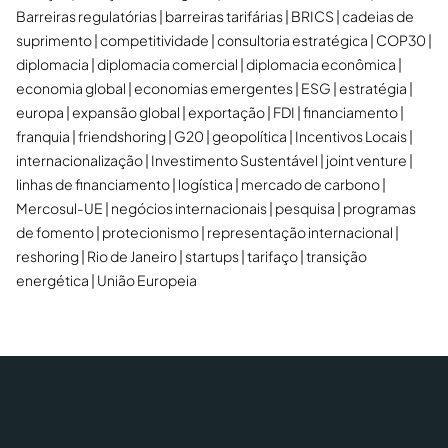
Barreiras regulatórias
barreiras tarifárias
BRICS
cadeias de
suprimento
competitividade
consultoria estratégica
COP30
diplomacia
diplomacia comercial
diplomacia econômica
economia global
economias emergentes
ESG
estratégia
europa
expansão global
exportação
FDI
financiamento
franquia
friendshoring
G20
geopolítica
Incentivos Locais
internacionalização
Investimento Sustentável
joint venture
linhas de financiamento
logística
mercado de carbono
Mercosul-UE
negócios internacionais
pesquisa
programas
de fomento
protecionismo
representação internacional
reshoring
Rio de Janeiro
startups
tarifaço
transição
energética
União Europeia