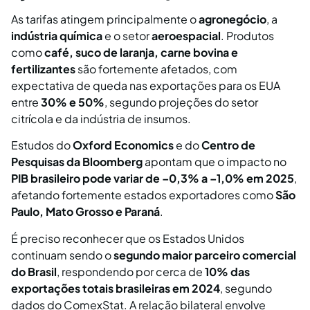
As tarifas atingem principalmente o
agronegócio
, a
indústria química
e o setor
aeroespacial
. Produtos
como
café, suco de laranja, carne bovina e
fertilizantes
são fortemente afetados, com
expectativa de queda nas exportações para os EUA
entre
30% e 50%
, segundo projeções do setor
citrícola e da indústria de insumos.
Estudos do
Oxford Economics
e do
Centro de
Pesquisas da Bloomberg
apontam que o impacto no
PIB brasileiro pode variar de –0,3% a –1,0% em 2025
,
afetando fortemente estados exportadores como
São
Paulo, Mato Grosso e Paraná
.
É preciso reconhecer que os Estados Unidos
continuam sendo o
segundo maior parceiro comercial
do Brasil
, respondendo por cerca de
10% das
exportações totais brasileiras em 2024
, segundo
dados do ComexStat. A relação bilateral envolve