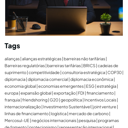
Tags
alianças
alianças estratégicas
barreiras não tarifárias
Barreiras regulatórias
barreiras tarifárias
BRICS
cadeias de
suprimento
competitividade
consultoria estratégica
COP30
diplomacia
diplomacia comercial
diplomacia econômica
economia global
economias emergentes
ESG
estratégia
europa
expansão global
exportação
FDI
financiamento
franquia
friendshoring
G20
geopolítica
Incentivos Locais
internacionalização
Investimento Sustentável
joint venture
linhas de financiamento
logística
mercado de carbono
Mercosul-UE
negócios internacionais
pesquisa
programas
de fomento
protecionismo
representação internacional