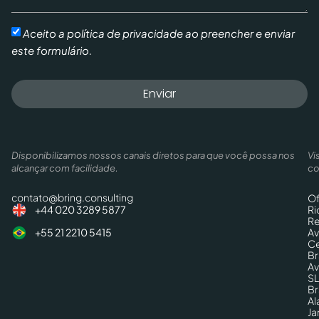
Aceito a política de privacidade ao preencher e enviar
este formulário.
Enviar
Disponibilizamos nossos canais diretos para que você possa nos
Vi
alcançar com facilidade.
co
contato@bring.consulting
Of
Ri
+44 020 3289 5877
Re
Av
+55 21 2210 5415
Ce
Br
Av
SL
Br
Al
Ja