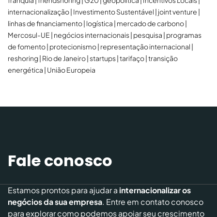
franquia
friendshoring
G20
geopolítica
Incentivos Locais
internacionalização
Investimento Sustentável
joint venture
linhas de financiamento
logística
mercado de carbono
Mercosul-UE
negócios internacionais
pesquisa
programas
de fomento
protecionismo
representação internacional
reshoring
Rio de Janeiro
startups
tarifaço
transição
energética
União Europeia
Fale conosco
Estamos prontos para ajudar a
internacionalizar os
negócios da sua empresa
. Entre em contato conosco
para explorar como podemos apoiar seu crescimento