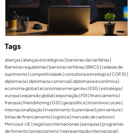
Tags
alianças
alianças estratégicas
barreiras não tarifárias
Barreiras regulatórias
barreiras tarifárias
BRICS
cadeias de
suprimento
competitividade
consultoria estratégica
COP30
diplomacia
diplomacia comercial
diplomacia econômica
economia global
economias emergentes
ESG
estratégia
europa
expansão global
exportação
FDI
financiamento
franquia
friendshoring
G20
geopolítica
Incentivos Locais
internacionalização
Investimento Sustentável
joint venture
linhas de financiamento
logística
mercado de carbono
Mercosul-UE
negócios internacionais
pesquisa
programas
de fomento
protecionismo
representação internacional